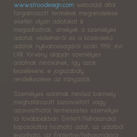
www.stroodesign.com
weboldal által
forgalmazott termékek megrendelése
esetén olyan adatokat is
megadhatnak, amelyek a személyes
adatok védelméről és a közérdekű
adatok nyilvánosságáról szóló 1992. évi
LXIII. törvény alapján személyes
adatnak minősülnek, így azok
kezelésére, e jogszabály
rendelkezései az irányadók.
Személyes adatnak minősül bármely
meghatározott (azonosított vagy
azonosítható) természetes személlyel
(a továbbiakban: Érintett/Felhasználó)
kapcsolatba hozható adat, az adatból
levonható, az Érintettre/Felhasználóra