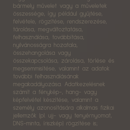
bármely művelet vagy a műveletek
összessége, így például gyűjtése,
felvétele, rögzítése, rendszerezése,
tárolása, megváltoztatása,
felhasználása, továbbítása,
nyilvánosságra hozatala,
összehangolása vagy
összekapcsolása, zárolása, törlése és
megsemmisítése, valamint az adatok
további felhasználásának
megakadályozása. Adatkezelésnek
számít a fénykép-, hang- vagy
képfelvétel készítése, valamint a
személy azonosítására alkalmas fizikai
jellemzők (pl. ujj- vagy tenyérnyomat,
DNS-minta, íriszkép) rögzítése is;