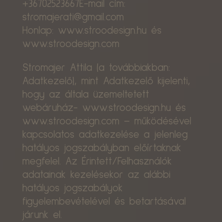
+36702523667E-mail cím:
stromajerati@gmail.com
Honlap: www.stroodesign.hu és
www.stroodesign.com
Stromajer Attila (a továbbiakban:
Adatkezelő), mint Adatkezelő kijelenti,
hogy az általa üzemeltetett
webáruház- www.stroodesign.hu és
www.stroodesign.com – működésével
kapcsolatos adatkezelése a jelenleg
hatályos jogszabályban előírtaknak
megfelel. Az Érintett/Felhasználók
adatainak kezelésekor az alábbi
hatályos jogszabályok
figyelembevételével és betartásával
járunk el.