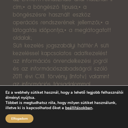
cím;• a böngésző típusa;• a
böngészésre használt eszköz
operációs rendszerének jellemzői;• a
látogatás időpontja;• a meglátogatott
oldalak;
Süti kezelés jogszabályi háttér:A süti
kezeléssel kapcsolatos adatkezelést
az információs önrendelkezési jogról
és az információszabadságról szóló
2011. évi CXII. törvény (Infotv.) valamint
az információs társadalommal
összefüggő szolgáltatások egyes
Ez a webhely sütiket használ, hogy a lehető legjobb felhasználói
élményt nyújtsa.
kérdéseiről szóló 2001. évi CVIII.
Többet is megtudhatsz róla, hogy milyen sütiket használunk,
törvény információs társadalommal
illetve ki is kapcsolhatod őket a
beállításokban
.
összefüggő szolgáltatások egyes
Elfogadom
kérdéseiről szóló rész tartalmazza.