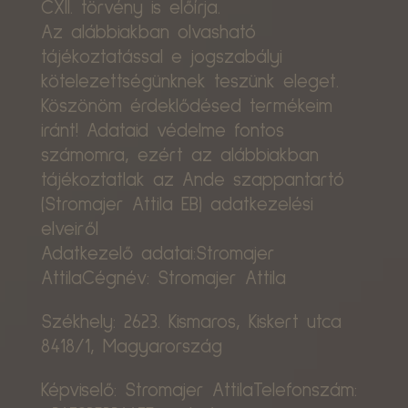
CXII. törvény is előírja.
Az alábbiakban olvasható
tájékoztatással e jogszabályi
kötelezettségünknek teszünk eleget.
Köszönöm érdeklődésed termékeim
iránt! Adataid védelme fontos
számomra, ezért az alábbiakban
tájékoztatlak az Ande szappantartó
(Stromajer Attila EB) adatkezelési
elveiről
Adatkezelő adatai:Stromajer
AttilaCégnév: Stromajer Attila
Székhely: 2623. Kismaros, Kiskert utca
8418/1, Magyarország
Képviselő: Stromajer AttilaTelefonszám: