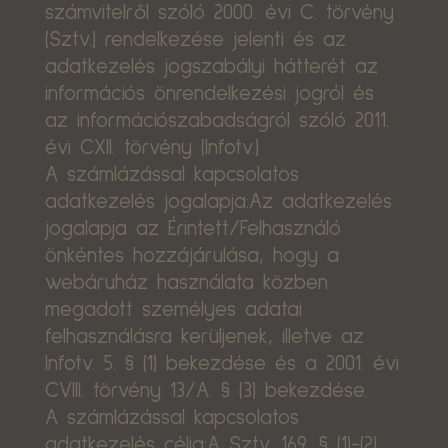
számvitelről szóló 2000. évi C. törvény
(Sztv.) rendelkezése jelenti és az
adatkezelés jogszabályi hátterét az
információs önrendelkezési jogról és
az információszabadságról szóló 2011.
évi CXII. törvény (Infotv.)
A számlázással kapcsolatos
adatkezelés jogalapja:Az adatkezelés
jogalapja az Érintett/Felhasználó
önkéntes hozzájárulása, hogy a
webáruház használata közben
megadott személyes adatai
felhasználásra kerüljenek, illetve az
Infotv. 5. § (1) bekezdése és a 2001. évi
CVIII. törvény 13/A. § (3) bekezdése.
A számlázással kapcsolatos
adatkezelés célja:A Sztv. 169. § (1)-(2)