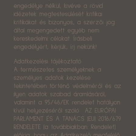
engedélye nélkül, kivéve a rövid
idézetek megtestesülését kritikai
kritikákat és bizonyos, a szerzői jog
által megengedett egyéb nem
kereskedelmi célokat. Írásbeli
engedélyért, kérjük, írj nekünk!
Adatkezelési tájékoztató
A természetes személyeknek a
személyes adatok kezelése
tekintetében történő védelméről és az
ilyen adatok szabad áramlásáról,
valamint a 95/46/EK rendelet hatályon
kívül helyezéséről szóló AZ EURÓPAI
PARLAMENT ÉS A TANÁCS (EU) 2016/679
RENDELETE (a továbbiakban: Rendelet)
előírja, hogy az Adatkezelő megfelelő