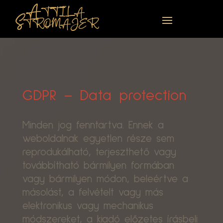
Attila
Stromajer
GDPR – Data protection
Minden jog fenntartva. Ennek a
weboldalnak egyetlen része sem
reprodukálható, terjeszthető vagy
továbbítható bármilyen formában
vagy bármilyen módon, beleértve a
másolást, a felvételt vagy más
elektronikus vagy mechanikus
módszereket, a kiadó előzetes írásbeli