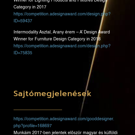
Winner for Lighting Products and Fixtures Design
Category in 2017
https://competition.
adesignaward.com/design.php?
ID=59437
Intermodality Asztal, Arany érem – A’ Design Award
Winner for Furniture Design Category in 2018
https://competition.
adesignaward.com/design.php?
ID=75835
Sajtómegjelenések
https://competition.
adesignaward.com/gooddesigner.
php?profile=168697
Munkáim 2017-ben jelentek először magyar és külföldi