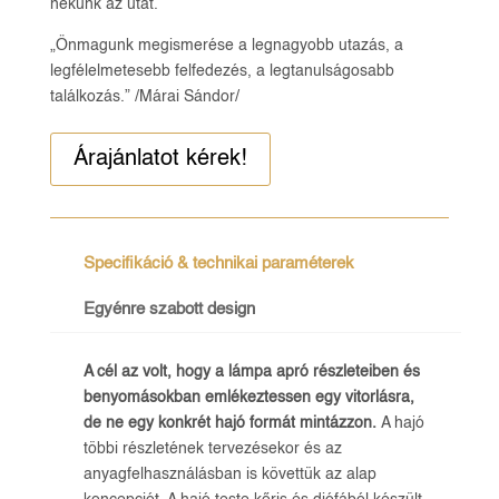
nekünk az utat.
„Önmagunk megismerése a legnagyobb utazás, a
legfélelmetesebb felfedezés, a legtanulságosabb
találkozás.” /Márai Sándor/
Árajánlatot kérek!
Specifikáció & technikai paraméterek
Egyénre szabott design
A cél az volt, hogy a lámpa apró részleteiben és
benyomásokban emlékeztessen egy vitorlásra,
de ne egy konkrét hajó formát mintázzon.
A hajó
többi részletének tervezésekor és az
anyagfelhasználásban is követtük az alap