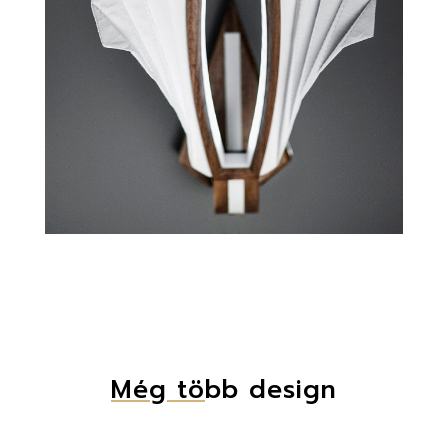
Még tö
bb design