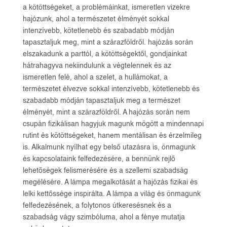
a kötöttségeket, a problémáinkat, ismeretlen vizekre
hajózunk, ahol a természetet élményét sokkal
intenzívebb, kötetlenebb és szabadabb módján
tapasztaljuk meg, mint a szárazföldről. hajózás során
elszakadunk a parttól, a kötöttségektől, gondjainkat
hátrahagyva nekiindulunk a végtelennek és az
ismeretlen felé, ahol a szelet, a hullámokat, a
természetet élvezve sokkal intenzívebb, kötetlenebb és
szabadabb módján tapasztaljuk meg a természet
élményét, mint a szárazföldről. A hajózás során nem
csupán fizikálisan hagyjuk magunk mögött a mindennapi
rutint és kötöttségeket, hanem mentálisan és érzelmileg
is. Alkalmunk nyílhat egy belső utazásra is, önmagunk
és kapcsolataink felfedezésére, a bennünk rejlő
lehetőségek felismerésére és a szellemi szabadság
megélésére. A lámpa megalkotását a hajózás fizikai és
lelki kettőssége inspirálta. A lámpa a világ és önmagunk
felfedezésének, a folytonos útkeresésnek és a
szabadság vágy szimbóluma, ahol a fénye mutatja