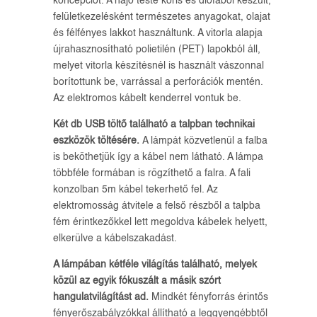
koncepciót. A hajó teste kőris és diófából készült,
felületkezelésként természetes anyagokat, olajat
és félfényes lakkot használtunk. A vitorla alapja
újrahasznosítható polietilén (PET) lapokból áll,
melyet vitorla készítésnél is használt vászonnal
borítottunk be, varrással a perforációk mentén.
Az elektromos kábelt kenderrel vontuk be.
Két db USB töltő található a talpban technikai
eszközök töltésére.
A lámpát közvetlenül a falba
is beköthetjük így a kábel nem látható. A lámpa
többféle formában is rögzíthető a falra. A fali
konzolban 5m kábel tekerhető fel. Az
elektromosság átvitele a felső részből a talpba
fém érintkezőkkel lett megoldva kábelek helyett,
elkerülve a kábelszakadást.
A lámpában kétféle világítás található, melyek
közül az egyik fókuszált a másik szórt
hangulatvilágítást ad.
Mindkét fényforrás érintős
fényerőszabályzókkal állítható a leggyengébbtől