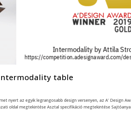
Intermodality table
rmet nyert az egyik legrangosabb design versenyen, az A’ Design Aw
ázati oldal megtekintése Asztal specifikáció megtekintése Sajtóany