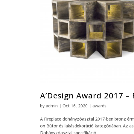
A’Design Award 2017 – 
by
admin
|
Oct 16, 2020
|
awards
A Fireplace dohányzóasztal 2017-ben bronz érm
on Bútor és lakásdekoráció kategóriában. Az as
Dohányzóasztal specifikáció...