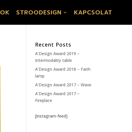
SOK
STROODESIGN
KAPCSOLAT
Recent Posts
A’Design Award 2019 –
Intermodality table
A’Design Award 2018 – Faith
lamp
A’Design Award 2017 – Wave
A’Design Award 2017 –
Fireplace
[instagram-feed]