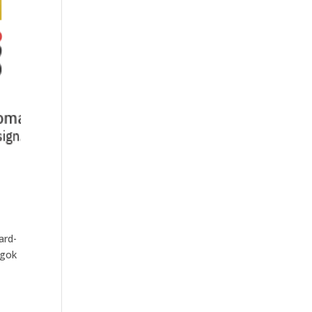
ard-
agok