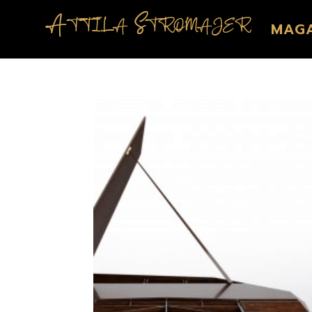
Attila Stromajer
MAG